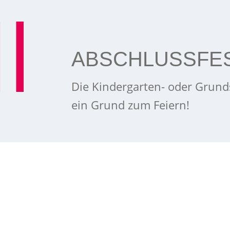
ABSCHLUSSFE
Die Kindergarten- oder Grunds
ein Grund zum Feiern!
Themenbereich
Ressourcen & Kons
lasse oder Gruppe
Biodiversität &
oder Lehrer:innen.