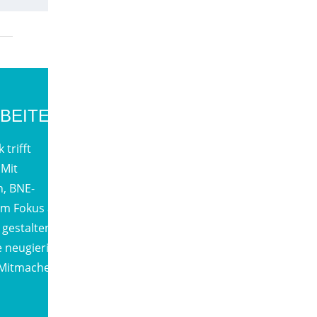
RBEITEN
trifft
 Mit
n, BNE-
em Fokus auf
gestalten
e neugierig
Mitmachen