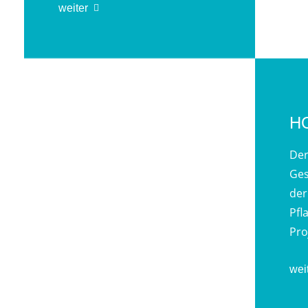
weiter
H
Der
Ges
der
Pfl
Pro
wei