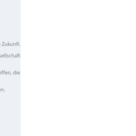
 Zukunft.
sellschaft – und wie wir
unsere Welt so gestalten können,
reffen, die Umwelt, Mitmenschen und zukünftige Generatio
en.