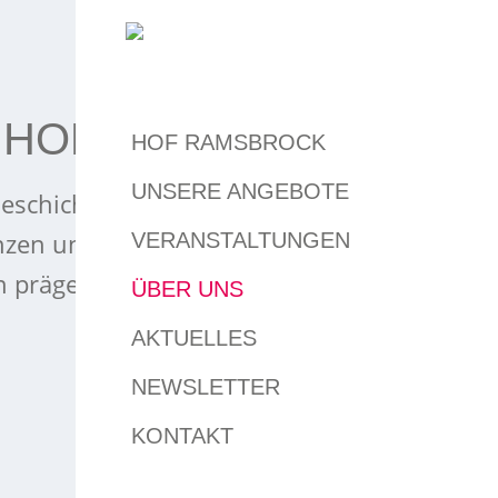
 HOF RAMSBROCK
HOF RAMSBROCK
UNSERE ANGEBOTE
eschichten zu erzählen – von der
anzen und Menschen & Projekten, die
VERANSTALTUNGEN
n prägen.
ÜBER UNS
AKTUELLES
NEWSLETTER
KONTAKT