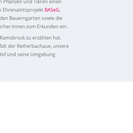
n Pflanzen und Tieren einen
s Ehrenamtsprojekt
BASeG
,
den Bauerngarten sowie die
ucher:innen zum Erkunden ein.
f Ramsbrock zu erzählen hat.
lfalt der Reiherbachaue, unsere
n Hof und seine Umgebung