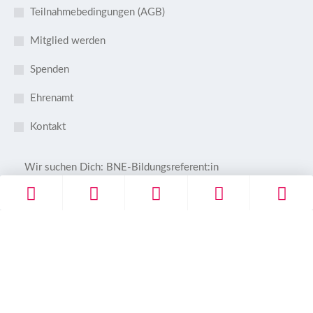
Teilnahmebedingungen (AGB)
Mitglied werden
Spenden
Ehrenamt
Kontakt
Wir suchen Dich: BNE-Bildungsreferent:in
28 Mai, 2026
Hofcafé – Zeit für eine süße Pause
10 April, 2026
Frühlingsmarkt am 28. + 29.3.
13 März, 2026