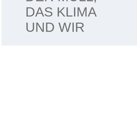
DAS KLIMA
UND WIR
Jede:r kennt die Olchis, die auf dem Müllberg wohnen.
Die Olchis sind hilfsbereite Geschöpfe und die besten
Recycler der Welt, denn sie ernähren sich von
Blechbüchsen, Autoreifen und Haarshampoo. Auch
wir haben hier viel Müll und müssen eine Lösung
dafür finden – ohne Olchis, denn die wohnen leider in
Schnuddelfing und nicht in Bielefeld.