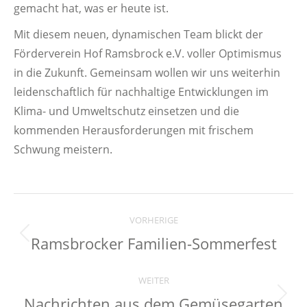
gemacht hat, was er heute ist.
Mit diesem neuen, dynamischen Team blickt der
Förderverein Hof Ramsbrock e.V. voller Optimismus
in die Zukunft. Gemeinsam wollen wir uns weiterhin
leidenschaftlich für nachhaltige Entwicklungen im
Klima- und Umweltschutz einsetzen und die
kommenden Herausforderungen mit frischem
Schwung meistern.
BEITRAGSNAVIGAT
VORHERIGE
Ramsbrocker Familien-Sommerfest
Vorheriger
Beitrag:
WEITER
Nachrichten aus dem Gemüsegarten
Nächster