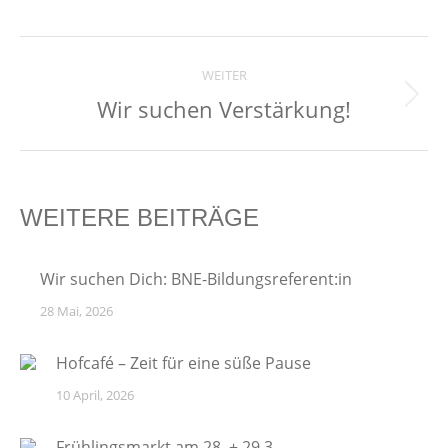
BEITRAGSNAVIGAT
WEITER
Wir suchen Verstärkung!
Nächster
Beitrag:
WEITERE BEITRÄGE
Wir suchen Dich: BNE-Bildungsreferent:in
28 Mai, 2026
Hofcafé – Zeit für eine süße Pause
10 April, 2026
Frühlingsmarkt am 28. + 29.3.