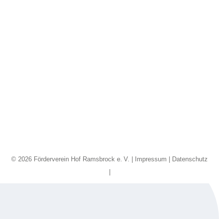
HR Bildergalerie 1
Galerie 1
Von
com.on
11 Februar, 2025
© 2026 Förderverein Hof Ramsbrock e. V. |
Impressum
|
Datenschutz
|