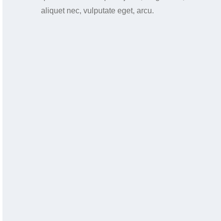
aliquet nec, vulputate eget, arcu.
Im Garten geht’s rund
Kita
,
Grundschule
,
Kindergeburtstage
Die Olchis, der Müll, das Klima und
wir
Kita
,
Kita & Schule